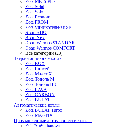
Zota MK-S Plus
Zota Solid
Zota Solo
Zota Econom
Zota PROM
Zota миникотельная SET
Эван ЭПО
Эван Next
Эван Warmos STANDART
Эван Warmos COMFORT
Все категории (23)
Твердотопливные котлы
Zota BOX
Zota Енисей
Zota Master X
Zota Тополь М
Zota Тополь ВК
Zota LAVA
Zota CARBON
Zota BULAT
Автоматические котлы
Zota BULAT Turbo
Zota MAGNA
Промышленные автоматические котлы
ZOTA «Stahanov»