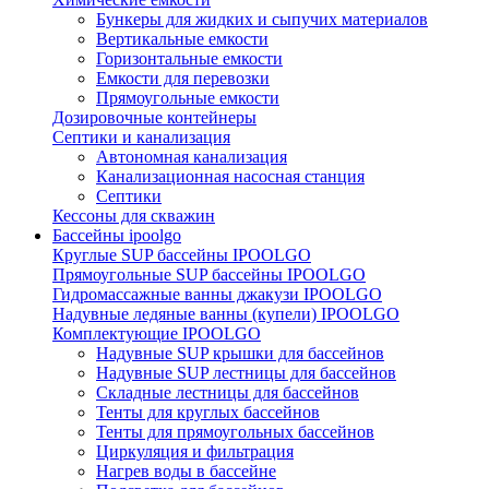
Бункеры для жидких и сыпучих материалов
Вертикальные емкости
Горизонтальные емкости
Емкости для перевозки
Прямоугольные емкости
Дозировочные контейнеры
Септики и канализация
Автономная канализация
Канализационная насосная станция
Септики
Кессоны для скважин
Бассейны ipoolgo
Круглые SUP бассейны IPOOLGO
Прямоугольные SUP бассейны IPOOLGO
Гидромассажные ванны джакузи IPOOLGO
Надувные ледяные ванны (купели) IPOOLGO
Комплектующие IPOOLGO
Надувные SUP крышки для бассейнов
Надувные SUP лестницы для бассейнов
Складные лестницы для бассейнов
Тенты для круглых бассейнов
Тенты для прямоугольных бассейнов
Циркуляция и фильтрация
Нагрев воды в бассейне