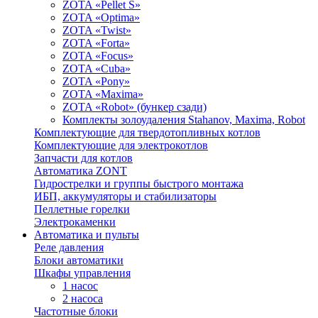
ZOTA «Pellet S»
ZOTA «Optima»
ZOTA «Twist»
ZOTA «Forta»
ZOTA «Focus»
ZOTA «Cuba»
ZOTA «Pony»
ZOTA «Maxima»
ZOTA «Robot» (бункер сзади)
Комплекты золоудаления Stahanov, Maxima, Robot
Комплектующие для твердотопливных котлов
Комплектующие для электрокотлов
Запчасти для котлов
Автоматика ZONT
Гидрострелки и группы быстрого монтажа
ИБП, аккумуляторы и стабилизаторы
Пеллетные горелки
Электрокаменки
Автоматика и пульты
Реле давления
Блоки автоматики
Шкафы управления
1 насос
2 насоса
Частотные блоки