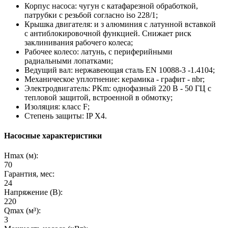
Корпус насоса: чугун с катафарезной обработкой,
патрубки с резьбой согласно iso 228/1;
Крышка двигателя: и з алюминия с латунной вставкой
с антиблокировочной функцией. Снижает риск
заклинивания рабочего колеса;
Рабочее колесо: латунь, с периферийными
радиальными лопатками;
Ведущий вал: нержавеющая сталь EN 10088-3 -1.4104;
Механическое уплотнение: керамика - графит - nbr;
Электродвигатель: PKm: однофазный 220 В - 50 ГЦ с
тепловой защитой, встроенной в обмотку;
Изоляция: класс F;
Степень защиты: IP X4.
Насосные характеристики
Hmax (м):
70
Гарантия, мес:
24
Напряжение (В):
220
Qmax (м³):
3