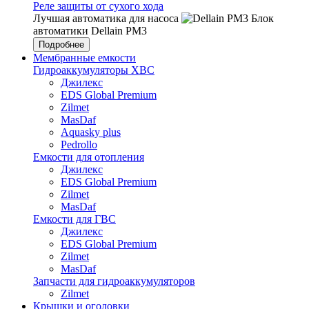
Реле защиты от сухого хода
Лучшая автоматика для насоса
Блок
автоматики Dellain PM3
Подробнее
Мембранные емкости
Гидроаккумуляторы ХВС
Джилекс
EDS Global Premium
Zilmet
MasDaf
Aquasky plus
Pedrollo
Емкости для отопления
Джилекс
EDS Global Premium
Zilmet
MasDaf
Емкости для ГВС
Джилекс
EDS Global Premium
Zilmet
MasDaf
Запчасти для гидроаккумуляторов
Zilmet
Крышки и оголовки