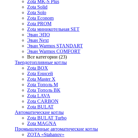
Zota MK-S Plus
Zota Solid
Zota Solo
Zota Econom
Zota PROM
Zota миникотельная SET
Эван ЭПО
Эван Next
Эван Warmos STANDART
Эван Warmos COMFORT
Все категории (23)
Твердотопливные котлы
Zota BOX
Zota Енисей
Zota Master X
Zota Тополь М
Zota Тополь ВК
Zota LAVA
Zota CARBON
Zota BULAT
Автоматические котлы
Zota BULAT Turbo
Zota MAGNA
Промышленные автоматические котлы
ZOTA «Stahanov»