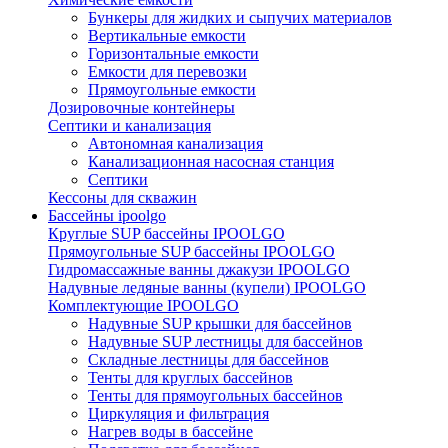
Бункеры для жидких и сыпучих материалов
Вертикальные емкости
Горизонтальные емкости
Емкости для перевозки
Прямоугольные емкости
Дозировочные контейнеры
Септики и канализация
Автономная канализация
Канализационная насосная станция
Септики
Кессоны для скважин
Бассейны ipoolgo
Круглые SUP бассейны IPOOLGO
Прямоугольные SUP бассейны IPOOLGO
Гидромассажные ванны джакузи IPOOLGO
Надувные ледяные ванны (купели) IPOOLGO
Комплектующие IPOOLGO
Надувные SUP крышки для бассейнов
Надувные SUP лестницы для бассейнов
Складные лестницы для бассейнов
Тенты для круглых бассейнов
Тенты для прямоугольных бассейнов
Циркуляция и фильтрация
Нагрев воды в бассейне