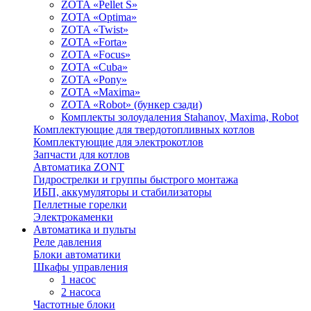
ZOTA «Pellet S»
ZOTA «Optima»
ZOTA «Twist»
ZOTA «Forta»
ZOTA «Focus»
ZOTA «Cuba»
ZOTA «Pony»
ZOTA «Maxima»
ZOTA «Robot» (бункер сзади)
Комплекты золоудаления Stahanov, Maxima, Robot
Комплектующие для твердотопливных котлов
Комплектующие для электрокотлов
Запчасти для котлов
Автоматика ZONT
Гидрострелки и группы быстрого монтажа
ИБП, аккумуляторы и стабилизаторы
Пеллетные горелки
Электрокаменки
Автоматика и пульты
Реле давления
Блоки автоматики
Шкафы управления
1 насос
2 насоса
Частотные блоки