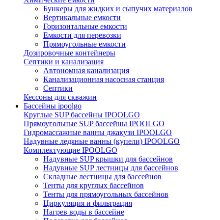
Бункеры для жидких и сыпучих материалов
Вертикальные емкости
Горизонтальные емкости
Емкости для перевозки
Прямоугольные емкости
Дозировочные контейнеры
Септики и канализация
Автономная канализация
Канализационная насосная станция
Септики
Кессоны для скважин
Бассейны ipoolgo
Круглые SUP бассейны IPOOLGO
Прямоугольные SUP бассейны IPOOLGO
Гидромассажные ванны джакузи IPOOLGO
Надувные ледяные ванны (купели) IPOOLGO
Комплектующие IPOOLGO
Надувные SUP крышки для бассейнов
Надувные SUP лестницы для бассейнов
Складные лестницы для бассейнов
Тенты для круглых бассейнов
Тенты для прямоугольных бассейнов
Циркуляция и фильтрация
Нагрев воды в бассейне