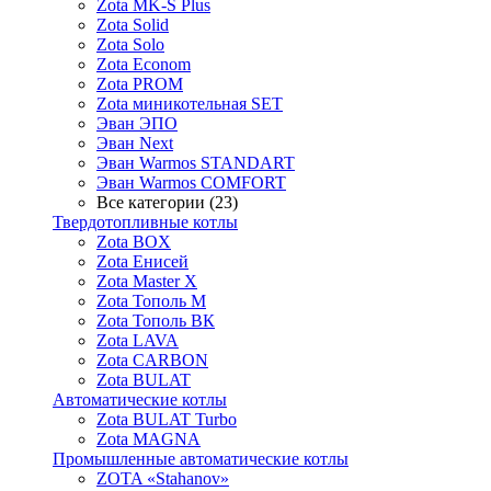
Zota MK-S Plus
Zota Solid
Zota Solo
Zota Econom
Zota PROM
Zota миникотельная SET
Эван ЭПО
Эван Next
Эван Warmos STANDART
Эван Warmos COMFORT
Все категории (23)
Твердотопливные котлы
Zota BOX
Zota Енисей
Zota Master X
Zota Тополь М
Zota Тополь ВК
Zota LAVA
Zota CARBON
Zota BULAT
Автоматические котлы
Zota BULAT Turbo
Zota MAGNA
Промышленные автоматические котлы
ZOTA «Stahanov»