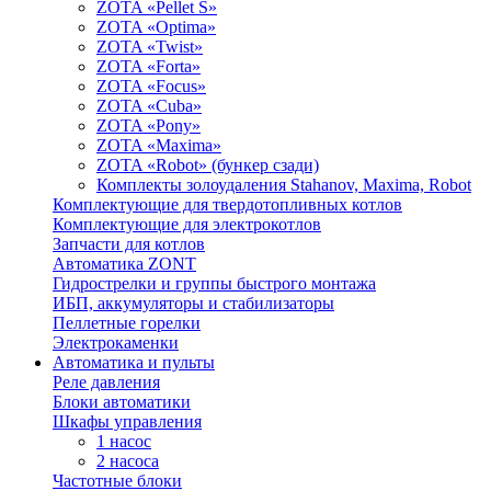
ZOTA «Pellet S»
ZOTA «Optima»
ZOTA «Twist»
ZOTA «Forta»
ZOTA «Focus»
ZOTA «Cuba»
ZOTA «Pony»
ZOTA «Maxima»
ZOTA «Robot» (бункер сзади)
Комплекты золоудаления Stahanov, Maxima, Robot
Комплектующие для твердотопливных котлов
Комплектующие для электрокотлов
Запчасти для котлов
Автоматика ZONT
Гидрострелки и группы быстрого монтажа
ИБП, аккумуляторы и стабилизаторы
Пеллетные горелки
Электрокаменки
Автоматика и пульты
Реле давления
Блоки автоматики
Шкафы управления
1 насос
2 насоса
Частотные блоки