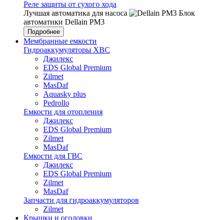
Реле защиты от сухого хода
Лучшая автоматика для насоса
Блок
автоматики Dellain PM3
Подробнее
Мембранные емкости
Гидроаккумуляторы ХВС
Джилекс
EDS Global Premium
Zilmet
MasDaf
Aquasky plus
Pedrollo
Емкости для отопления
Джилекс
EDS Global Premium
Zilmet
MasDaf
Емкости для ГВС
Джилекс
EDS Global Premium
Zilmet
MasDaf
Запчасти для гидроаккумуляторов
Zilmet
Крышки и оголовки