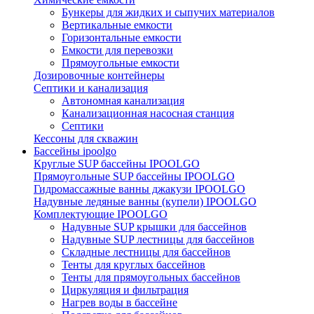
Бункеры для жидких и сыпучих материалов
Вертикальные емкости
Горизонтальные емкости
Емкости для перевозки
Прямоугольные емкости
Дозировочные контейнеры
Септики и канализация
Автономная канализация
Канализационная насосная станция
Септики
Кессоны для скважин
Бассейны ipoolgo
Круглые SUP бассейны IPOOLGO
Прямоугольные SUP бассейны IPOOLGO
Гидромассажные ванны джакузи IPOOLGO
Надувные ледяные ванны (купели) IPOOLGO
Комплектующие IPOOLGO
Надувные SUP крышки для бассейнов
Надувные SUP лестницы для бассейнов
Складные лестницы для бассейнов
Тенты для круглых бассейнов
Тенты для прямоугольных бассейнов
Циркуляция и фильтрация
Нагрев воды в бассейне