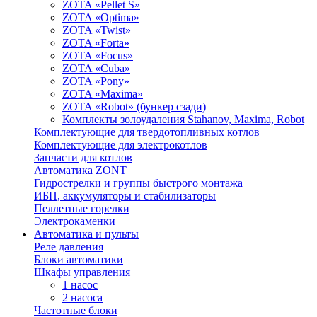
ZOTA «Pellet S»
ZOTA «Optima»
ZOTA «Twist»
ZOTA «Forta»
ZOTA «Focus»
ZOTA «Cuba»
ZOTA «Pony»
ZOTA «Maxima»
ZOTA «Robot» (бункер сзади)
Комплекты золоудаления Stahanov, Maxima, Robot
Комплектующие для твердотопливных котлов
Комплектующие для электрокотлов
Запчасти для котлов
Автоматика ZONT
Гидрострелки и группы быстрого монтажа
ИБП, аккумуляторы и стабилизаторы
Пеллетные горелки
Электрокаменки
Автоматика и пульты
Реле давления
Блоки автоматики
Шкафы управления
1 насос
2 насоса
Частотные блоки