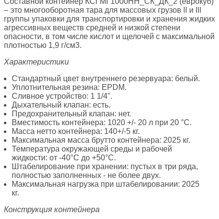
Составной контейнер КСГМГ1000НН_СК_ДК_2 (еврокуб)
– это многооборотная тара для массовых грузов ll и lll
группы упаковки для транспортировки и хранения жидких
агрессивных веществ средней и низкой степени
опасности, в том числе кислот и щелочей с максимальной
плотностью 1,9 г/см3.
Характеристики
Стандартный цвет внутреннего резервуара: белый.
Уплотнительная резина: EPDM.
Сливное устройство: 1 1/4".
Дыхательный клапан: есть.
Предохранительный клапан: нет.
Вместимость контейнера: 1020 +/- 20 л при 20 °С.
Масса нетто контейнера: 140+/-5 кг.
Максимальная масса брутто контейнера: 2025 кг.
Температура окружающей среды и рабочей
жидкости: от -40°С до +50°С.
Штабелирование при хранении: пустых в три ряда,
полностью заполненных - не более двух.
Максимальная нагрузка при штабелировании: 2025
кг.
Конструкция контейнера