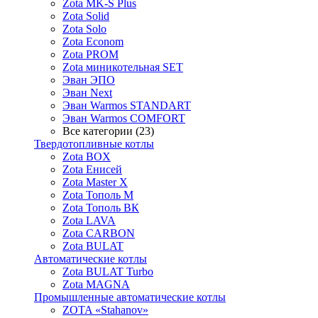
Zota MK-S Plus
Zota Solid
Zota Solo
Zota Econom
Zota PROM
Zota миникотельная SET
Эван ЭПО
Эван Next
Эван Warmos STANDART
Эван Warmos COMFORT
Все категории (23)
Твердотопливные котлы
Zota BOX
Zota Енисей
Zota Master X
Zota Тополь М
Zota Тополь ВК
Zota LAVA
Zota CARBON
Zota BULAT
Автоматические котлы
Zota BULAT Turbo
Zota MAGNA
Промышленные автоматические котлы
ZOTA «Stahanov»