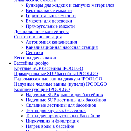
Бункеры для жидких и сыпучих материалов
Вертикальные емкости
Горизонтальные емкости
Емкости для перевозки
Прямоугольные емкости
Дозировочные контейнеры
Септики и канализация
Автономная канализация
Канализационная насосная станция
Септики
Кессоны для скважин
Бассейны ipoolgo
Круглые SUP бассейны IPOOLGO
Прямоугольные SUP бассейны IPOOLGO
Гидромассажные ванны джакузи IPOOLGO
Надувные ледяные ванны (купели) IPOOLGO
Комплектующие IPOOLGO
Надувные SUP крышки для бассейнов
Надувные SUP лестницы для бассейнов
Складные лестницы для бассейнов
Тенты для круглых бассейнов
Тенты для прямоугольных бассейнов
Циркуляция и фильтрация
Нагрев воды в бассейне