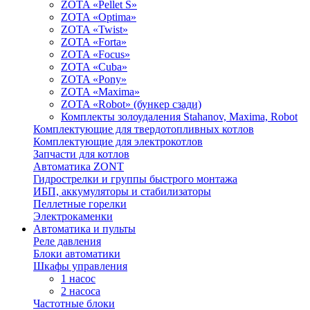
ZOTA «Pellet S»
ZOTA «Optima»
ZOTA «Twist»
ZOTA «Forta»
ZOTA «Focus»
ZOTA «Cuba»
ZOTA «Pony»
ZOTA «Maxima»
ZOTA «Robot» (бункер сзади)
Комплекты золоудаления Stahanov, Maxima, Robot
Комплектующие для твердотопливных котлов
Комплектующие для электрокотлов
Запчасти для котлов
Автоматика ZONT
Гидрострелки и группы быстрого монтажа
ИБП, аккумуляторы и стабилизаторы
Пеллетные горелки
Электрокаменки
Автоматика и пульты
Реле давления
Блоки автоматики
Шкафы управления
1 насос
2 насоса
Частотные блоки