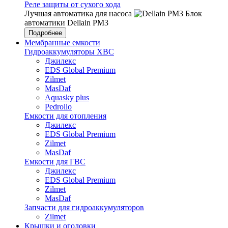
Реле защиты от сухого хода
Лучшая автоматика для насоса
Блок
автоматики Dellain PM3
Подробнее
Мембранные емкости
Гидроаккумуляторы ХВС
Джилекс
EDS Global Premium
Zilmet
MasDaf
Aquasky plus
Pedrollo
Емкости для отопления
Джилекс
EDS Global Premium
Zilmet
MasDaf
Емкости для ГВС
Джилекс
EDS Global Premium
Zilmet
MasDaf
Запчасти для гидроаккумуляторов
Zilmet
Крышки и оголовки