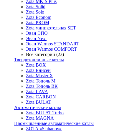
Zota MK-S Plus
Zota Solid
Zota Solo
Zota Econom
Zota PROM
Zota миникотельная SET
Эван ЭПО
Эван Next
Эван Warmos STANDART
Эван Warmos COMFORT
Все категории (23)
Твердотопливные котлы
Zota BOX
Zota Енисей
Zota Master X
Zota Тополь М
Zota Тополь ВК
Zota LAVA
Zota CARBON
Zota BULAT
Автоматические котлы
Zota BULAT Turbo
Zota MAGNA
Промышленные автоматические котлы
ZOTA «Stahanov»