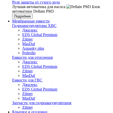
Реле защиты от сухого хода
Лучшая автоматика для насоса
Блок
автоматики Dellain PM3
Подробнее
Мембранные емкости
Гидроаккумуляторы ХВС
Джилекс
EDS Global Premium
Zilmet
MasDaf
Aquasky plus
Pedrollo
Емкости для отопления
Джилекс
EDS Global Premium
Zilmet
MasDaf
Емкости для ГВС
Джилекс
EDS Global Premium
Zilmet
MasDaf
Запчасти для гидроаккумуляторов
Zilmet
Крышки и оголовки