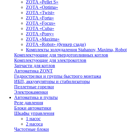
ZOTA «Pellet S»
ZOTA «Optima»
ZOTA «Twist»
ZOTA «Forta»
ZOTA «Focus»
ZOTA «Cuba»
ZOTA «Pony»
ZOTA «Maxima»
ZOTA «Robot» (бункер сзади)
Комплекты золоудаления Stahanov, Maxima, Robot
Комплектующие для твердотопливных котлов
Комплектующие для электрокотлов
Запчасти для котлов
Автоматика ZONT
Гидрострелки и группы быстрого монтажа
ИБП, аккумуляторы и стабилизаторы
Пеллетные горелки
Электрокаменки
Автоматика и пульты
Реле давления
Блоки автоматики
Шкафы управления
1 насос
2 насоса
Частотные блоки