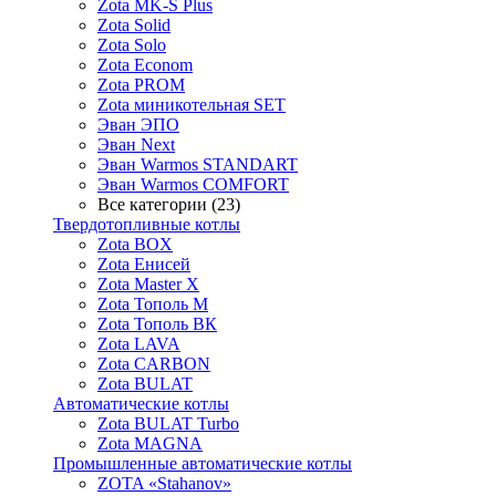
Zota MK-S Plus
Zota Solid
Zota Solo
Zota Econom
Zota PROM
Zota миникотельная SET
Эван ЭПО
Эван Next
Эван Warmos STANDART
Эван Warmos COMFORT
Все категории (23)
Твердотопливные котлы
Zota BOX
Zota Енисей
Zota Master X
Zota Тополь М
Zota Тополь ВК
Zota LAVA
Zota CARBON
Zota BULAT
Автоматические котлы
Zota BULAT Turbo
Zota MAGNA
Промышленные автоматические котлы
ZOTA «Stahanov»