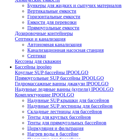
Бункеры для жидких и сыпучих материалов
Вертикальные емкости
Горизонтальные емкости
Емкости для перевозки
Прямоугольные емкости
Дозировочные контейнеры
Септики и канализация
Автономная канализация
Канализационная насосная станция
Септики
Кессоны для скважин
Бассейны ipoolgo
Круглые SUP бассейны IPOOLGO
Прямоугольные SUP бассейны IPOOLGO
Гидромассажные ванны джакузи IPOOLGO
Надувные ледяные ванны (купели) IPOOLGO
Комплектующие IPOOLGO
Надувные SUP крышки для бассейнов
Надувные SUP лестницы для бассейнов
Складные лестницы для бассейнов
Тенты для круглых бассейнов
Тенты для прямоугольных бассейнов
Циркуляция и фильтрация
Нагрев воды в бассейне