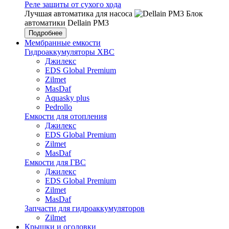
Реле защиты от сухого хода
Лучшая автоматика для насоса
Блок
автоматики Dellain PM3
Подробнее
Мембранные емкости
Гидроаккумуляторы ХВС
Джилекс
EDS Global Premium
Zilmet
MasDaf
Aquasky plus
Pedrollo
Емкости для отопления
Джилекс
EDS Global Premium
Zilmet
MasDaf
Емкости для ГВС
Джилекс
EDS Global Premium
Zilmet
MasDaf
Запчасти для гидроаккумуляторов
Zilmet
Крышки и оголовки