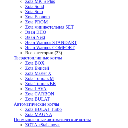
Zota MK-S Plus
Zota Solid
Zota Solo
Zota Econom
Zota PROM
Zota миникотельная SET
Эван ЭПО
Эван Next
Эван Warmos STANDART
Эван Warmos COMFORT
Все категории (23)
Твердотопливные котлы
Zota BOX
Zota Енисей
Zota Master X
Zota Тополь М
Zota Тополь ВК
Zota LAVA
Zota CARBON
Zota BULAT
Автоматические котлы
Zota BULAT Turbo
Zota MAGNA
Промышленные автоматические котлы
ZOTA «Stahanov»