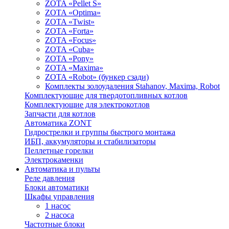
ZOTA «Pellet S»
ZOTA «Optima»
ZOTA «Twist»
ZOTA «Forta»
ZOTA «Focus»
ZOTA «Cuba»
ZOTA «Pony»
ZOTA «Maxima»
ZOTA «Robot» (бункер сзади)
Комплекты золоудаления Stahanov, Maxima, Robot
Комплектующие для твердотопливных котлов
Комплектующие для электрокотлов
Запчасти для котлов
Автоматика ZONT
Гидрострелки и группы быстрого монтажа
ИБП, аккумуляторы и стабилизаторы
Пеллетные горелки
Электрокаменки
Автоматика и пульты
Реле давления
Блоки автоматики
Шкафы управления
1 насос
2 насоса
Частотные блоки