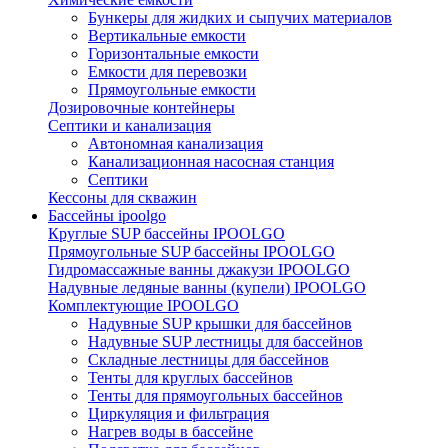
Бункеры для жидких и сыпучих материалов
Вертикальные емкости
Горизонтальные емкости
Емкости для перевозки
Прямоугольные емкости
Дозировочные контейнеры
Септики и канализация
Автономная канализация
Канализационная насосная станция
Септики
Кессоны для скважин
Бассейны ipoolgo
Круглые SUP бассейны IPOOLGO
Прямоугольные SUP бассейны IPOOLGO
Гидромассажные ванны джакузи IPOOLGO
Надувные ледяные ванны (купели) IPOOLGO
Комплектующие IPOOLGO
Надувные SUP крышки для бассейнов
Надувные SUP лестницы для бассейнов
Складные лестницы для бассейнов
Тенты для круглых бассейнов
Тенты для прямоугольных бассейнов
Циркуляция и фильтрация
Нагрев воды в бассейне