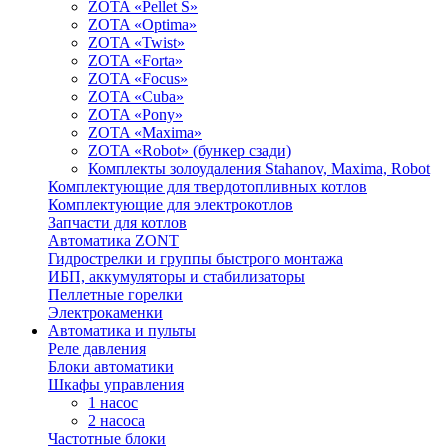
ZOTA «Pellet S»
ZOTA «Optima»
ZOTA «Twist»
ZOTA «Forta»
ZOTA «Focus»
ZOTA «Cuba»
ZOTA «Pony»
ZOTA «Maxima»
ZOTA «Robot» (бункер сзади)
Комплекты золоудаления Stahanov, Maxima, Robot
Комплектующие для твердотопливных котлов
Комплектующие для электрокотлов
Запчасти для котлов
Автоматика ZONT
Гидрострелки и группы быстрого монтажа
ИБП, аккумуляторы и стабилизаторы
Пеллетные горелки
Электрокаменки
Автоматика и пульты
Реле давления
Блоки автоматики
Шкафы управления
1 насос
2 насоса
Частотные блоки