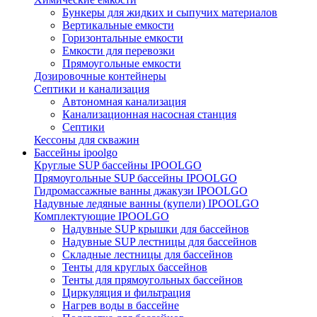
Бункеры для жидких и сыпучих материалов
Вертикальные емкости
Горизонтальные емкости
Емкости для перевозки
Прямоугольные емкости
Дозировочные контейнеры
Септики и канализация
Автономная канализация
Канализационная насосная станция
Септики
Кессоны для скважин
Бассейны ipoolgo
Круглые SUP бассейны IPOOLGO
Прямоугольные SUP бассейны IPOOLGO
Гидромассажные ванны джакузи IPOOLGO
Надувные ледяные ванны (купели) IPOOLGO
Комплектующие IPOOLGO
Надувные SUP крышки для бассейнов
Надувные SUP лестницы для бассейнов
Складные лестницы для бассейнов
Тенты для круглых бассейнов
Тенты для прямоугольных бассейнов
Циркуляция и фильтрация
Нагрев воды в бассейне