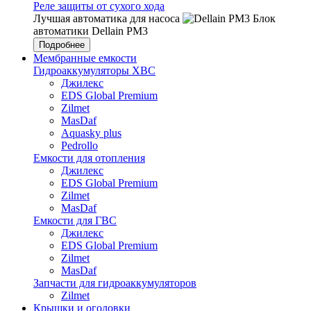
Реле защиты от сухого хода
Лучшая автоматика для насоса
Блок
автоматики Dellain PM3
Подробнее
Мембранные емкости
Гидроаккумуляторы ХВС
Джилекс
EDS Global Premium
Zilmet
MasDaf
Aquasky plus
Pedrollo
Емкости для отопления
Джилекс
EDS Global Premium
Zilmet
MasDaf
Емкости для ГВС
Джилекс
EDS Global Premium
Zilmet
MasDaf
Запчасти для гидроаккумуляторов
Zilmet
Крышки и оголовки