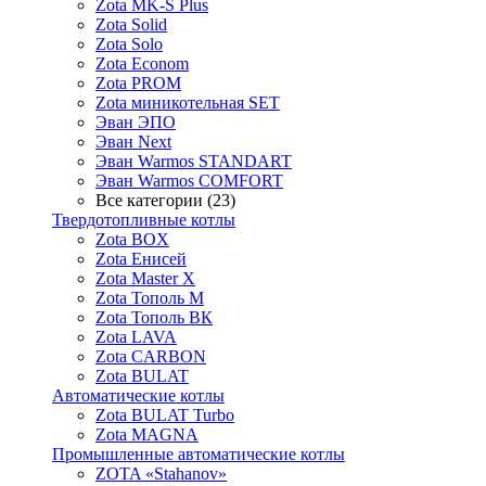
Zota MK-S Plus
Zota Solid
Zota Solo
Zota Econom
Zota PROM
Zota миникотельная SET
Эван ЭПО
Эван Next
Эван Warmos STANDART
Эван Warmos COMFORT
Все категории (23)
Твердотопливные котлы
Zota BOX
Zota Енисей
Zota Master X
Zota Тополь М
Zota Тополь ВК
Zota LAVA
Zota CARBON
Zota BULAT
Автоматические котлы
Zota BULAT Turbo
Zota MAGNA
Промышленные автоматические котлы
ZOTA «Stahanov»