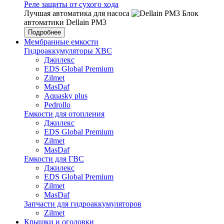
Реле защиты от сухого хода
Лучшая автоматика для насоса
Блок
автоматики Dellain PM3
Подробнее
Мембранные емкости
Гидроаккумуляторы ХВС
Джилекс
EDS Global Premium
Zilmet
MasDaf
Aquasky plus
Pedrollo
Емкости для отопления
Джилекс
EDS Global Premium
Zilmet
MasDaf
Емкости для ГВС
Джилекс
EDS Global Premium
Zilmet
MasDaf
Запчасти для гидроаккумуляторов
Zilmet
Крышки и оголовки