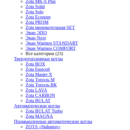
Zota MK-S Plus
Zota Solid
Zota Solo
Zota Econom
Zota PROM
Zota миникотельная SET
Эван ЭПО
Эван Next
Эван Warmos STANDART
Эван Warmos COMFORT
Все категории (23)
Твердотопливные котлы
Zota BOX
Zota Енисей
Zota Master X
Zota Тополь М
Zota Тополь ВК
Zota LAVA
Zota CARBON
Zota BULAT
Автоматические котлы
Zota BULAT Turbo
Zota MAGNA
Промышленные автоматические котлы
ZOTA «Stahanov»