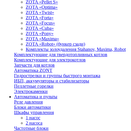
ZOTA «Pellet S»
ZOTA «Optima»
ZOTA «Twist»
ZOTA «Forta»
ZOTA «Focus»
ZOTA «Cuba»
ZOTA «Pony»
ZOTA «Maxima»
ZOTA «Robot» (бункер сзади)
Комплекты золоудаления Stahanov, Maxima, Robot
Комплектующие для твердотопливных котлов
Комплектующие для электрокотлов
Запчасти для котлов
Автоматика ZONT
Гидрострелки и группы быстрого монтажа
ИБП, аккумуляторы и стабилизаторы
Пеллетные горелки
Электрокаменки
Автоматика и пульты
Реле давления
Блоки автоматики
Шкафы управления
1 насос
2 насоса
Частотные блоки