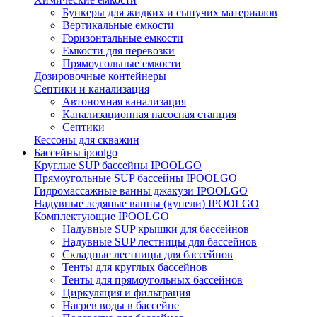
Бункеры для жидких и сыпучих материалов
Вертикальные емкости
Горизонтальные емкости
Емкости для перевозки
Прямоугольные емкости
Дозировочные контейнеры
Септики и канализация
Автономная канализация
Канализационная насосная станция
Септики
Кессоны для скважин
Бассейны ipoolgo
Круглые SUP бассейны IPOOLGO
Прямоугольные SUP бассейны IPOOLGO
Гидромассажные ванны джакузи IPOOLGO
Надувные ледяные ванны (купели) IPOOLGO
Комплектующие IPOOLGO
Надувные SUP крышки для бассейнов
Надувные SUP лестницы для бассейнов
Складные лестницы для бассейнов
Тенты для круглых бассейнов
Тенты для прямоугольных бассейнов
Циркуляция и фильтрация
Нагрев воды в бассейне