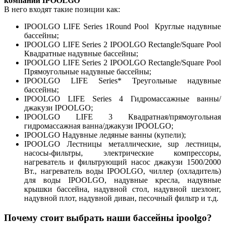
компании IPOOLGO
В него входят такие позиции как:
IPOOLGO LIFE Series 1Round Pool Круглые надувные
бассейны;
IPOOLGO LIFE Series 2 IPOOLGO Rectangle/Square Pool
Квадратные надувные бассейны;
IPOOLGO LIFE Series 2 IPOOLGO Rectangle/Square Pool
Прямоугольные надувные бассейны;
IPOOLGO LIFE Series* Треугольные надувные
бассейны;
IPOOLGO LIFE Series 4 Гидромассажные ванны/
джакузи IPOOLGO;
IPOOLGO LIFE 3 Квадратная/прямоугольная
гидромассажная ванна/джакузи IPOOLGO;
IPOOLGO Надувные ледяные ванны (купели);
IPOOLGO Лестницы металлические, sup лестницы,
насосы-фильтры, электрические компрессоры,
нагреватель и фильтрующий насос джакузи 1500/2000
Вт., нагреватель воды IPOOLGO, чиллер (охладитель)
для воды IPOOLGO, надувные кресла, надувные
крышки бассейна, надувной стол, надувной шезлонг,
надувной плот, надувной диван, песочный фильтр и т.д.
Почему стоит выбрать наши бассейны ipoolgo?