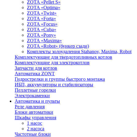
ZOTA «Pellet S»
ZOTA «Optima»
ZOTA «Twist»
ZOTA «Forta»
ZOTA «Focus»
ZOTA «Cuba»
ZOTA «Pony»
ZOTA «Maxima»
ZOTA «Robot» (бункер сзади)
Комплекты золоудаления Stahanov, Maxima, Robot
Комплектующие для твердотопливных котлов
Комплектующие для электрокотлов
Запчасти для котлов
Автоматика ZONT
Гидрострелки и группы быстрого монтажа
ИБП, аккумуляторы и стабилизаторы
Пеллетные горелки
Электрокаменки
Автоматика и пульты
Реле давления
Блоки автоматики
Шкафы управления
1 насос
2 насоса
Частотные блоки