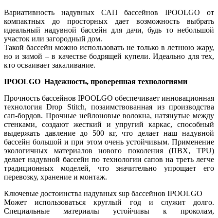
Вариативность надувных САП бассейнов IPOOLGO от
компактных до просторных дает возможность выбрать
идеальный надувной бассейн для дачи, будь то небольшой
участок или загородный дом.
Такой бассейн можно использовать не только в летнюю жару,
но и зимой – в качестве бодрящей купели. Идеально для тех,
кто осваивает закаливание.
IPOOLGO Надежность, проверенная технологиями
Прочность бассейнов IPOOLGO обеспечивает инновационная
технология Drop Stitch, позаимствованная из производства
сап-бордов. Прочные нейлоновые волокна, натянутые между
стенками, создают жесткий и упругий каркас, способный
выдержать давление до 500 кг, что делает наш надувной
бассейн большой и при этом очень устойчивым. Применение
экологичных материалов нового поколения (ПВХ, TPU)
делает надувной бассейн по технологии сапов на треть легче
традиционных моделей, что значительно упрощает его
перевозку, хранение и монтаж.
Ключевые достоинства надувных sup бассейнов IPOOLGO
Может использоваться круглый год и служит долго.
Специальные материалы устойчивы к проколам,