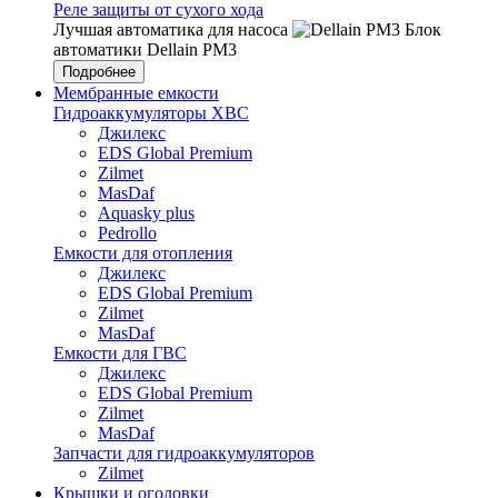
Реле защиты от сухого хода
Лучшая автоматика для насоса
Блок
автоматики Dellain PM3
Подробнее
Мембранные емкости
Гидроаккумуляторы ХВС
Джилекс
EDS Global Premium
Zilmet
MasDaf
Aquasky plus
Pedrollo
Емкости для отопления
Джилекс
EDS Global Premium
Zilmet
MasDaf
Емкости для ГВС
Джилекс
EDS Global Premium
Zilmet
MasDaf
Запчасти для гидроаккумуляторов
Zilmet
Крышки и оголовки