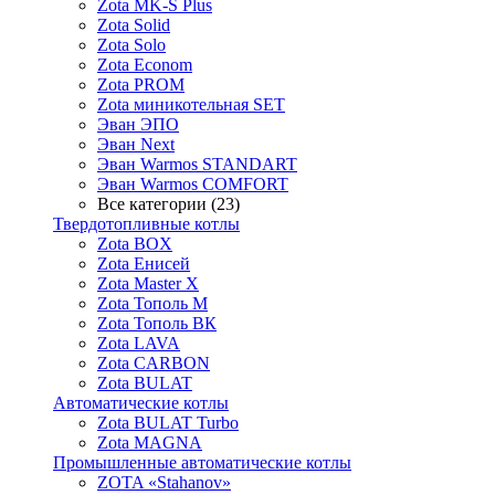
Zota MK-S Plus
Zota Solid
Zota Solo
Zota Econom
Zota PROM
Zota миникотельная SET
Эван ЭПО
Эван Next
Эван Warmos STANDART
Эван Warmos COMFORT
Все категории (23)
Твердотопливные котлы
Zota BOX
Zota Енисей
Zota Master X
Zota Тополь М
Zota Тополь ВК
Zota LAVA
Zota CARBON
Zota BULAT
Автоматические котлы
Zota BULAT Turbo
Zota MAGNA
Промышленные автоматические котлы
ZOTA «Stahanov»