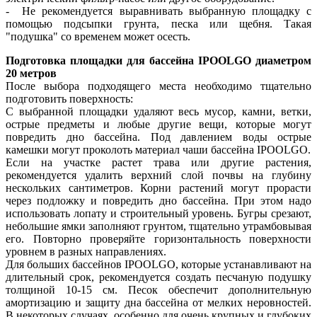
- Не рекомендуется выравнивать выбранную площадку с
помощью подсыпки грунта, песка или щебня. Такая
"подушка" со временем может осесть.
Подготовка площадки для бассейна IPOOLGO диаметром
20 метров
После выбора подходящего места необходимо тщательно
подготовить поверхность:
С выбранной площадки удаляют весь мусор, камни, ветки,
острые предметы и любые другие вещи, которые могут
повредить дно бассейна. Под давлением воды острые
камешки могут проколоть материал чаши бассейна IPOOLGO.
Если на участке растет трава или другие растения,
рекомендуется удалить верхний слой почвы на глубину
нескольких сантиметров. Корни растений могут прорасти
через подложку и повредить дно бассейна. При этом надо
использовать лопату и строительный уровень. Бугры срезают,
небольшие ямки заполняют грунтом, тщательно утрамбовывая
его. Повторно проверяйте горизонтальность поверхности
уровнем в разных направлениях.
Для больших бассейнов IPOOLGO, которые устанавливают на
длительный срок, рекомендуется создать песчаную подушку
толщиной 10-15 см. Песок обеспечит дополнительную
амортизацию и защиту дна бассейна от мелких неровностей.
В некоторых случаях, особенно для очень крупных и глубоких