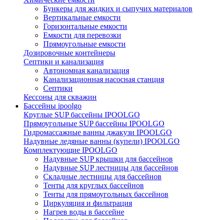
Бункеры для жидких и сыпучих материалов
Вертикальные емкости
Горизонтальные емкости
Емкости для перевозки
Прямоугольные емкости
Дозировочные контейнеры
Септики и канализация
Автономная канализация
Канализационная насосная станция
Септики
Кессоны для скважин
Бассейны ipoolgo
Круглые SUP бассейны IPOOLGO
Прямоугольные SUP бассейны IPOOLGO
Гидромассажные ванны джакузи IPOOLGO
Надувные ледяные ванны (купели) IPOOLGO
Комплектующие IPOOLGO
Надувные SUP крышки для бассейнов
Надувные SUP лестницы для бассейнов
Складные лестницы для бассейнов
Тенты для круглых бассейнов
Тенты для прямоугольных бассейнов
Циркуляция и фильтрация
Нагрев воды в бассейне