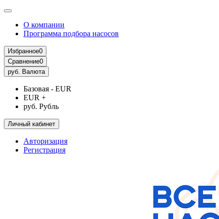
О компании
Программа подбора насосов
Избранное
0
Сравнение
0
руб.
Валюта
Базовая - EUR
EUR +
руб. Рубль
Личный кабинет
Авторизация
Регистрация