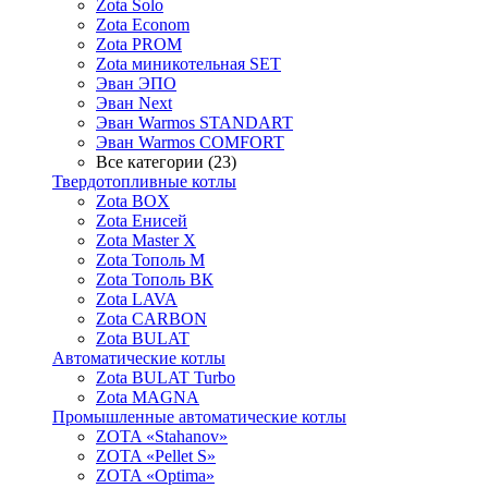
Zota Solo
Zota Econom
Zota PROM
Zota миникотельная SET
Эван ЭПО
Эван Next
Эван Warmos STANDART
Эван Warmos COMFORT
Все категории (23)
Твердотопливные котлы
Zota BOX
Zota Енисей
Zota Master X
Zota Тополь М
Zota Тополь ВК
Zota LAVA
Zota CARBON
Zota BULAT
Автоматические котлы
Zota BULAT Turbo
Zota MAGNA
Промышленные автоматические котлы
ZOTA «Stahanov»
ZOTA «Pellet S»
ZOTA «Optima»