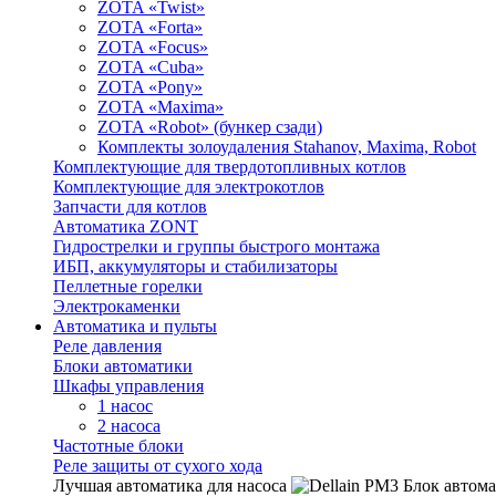
ZOTA «Twist»
ZOTA «Forta»
ZOTA «Focus»
ZOTA «Cuba»
ZOTA «Pony»
ZOTA «Maxima»
ZOTA «Robot» (бункер сзади)
Комплекты золоудаления Stahanov, Maxima, Robot
Комплектующие для твердотопливных котлов
Комплектующие для электрокотлов
Запчасти для котлов
Автоматика ZONT
Гидрострелки и группы быстрого монтажа
ИБП, аккумуляторы и стабилизаторы
Пеллетные горелки
Электрокаменки
Автоматика и пульты
Реле давления
Блоки автоматики
Шкафы управления
1 насос
2 насоса
Частотные блоки
Реле защиты от сухого хода
Лучшая автоматика для насоса
Блок автома