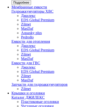
Подробнее
Мембранные емкости
Гидроаккумуляторы ХВС
Джилекс
EDS Global Premium
Zilmet
MasDaf
Aquasky plus
Pedrollo
Емкости для отопления
Джилекс
EDS Global Premium
Zilmet
MasDaf
Емкости для ГВС
Джилекс
EDS Global Premium
Zilmet
MasDaf
Запчасти для гидроаккумуляторов
Zilmet
Крышки и оголовки
Каталог ДЖИЛЕКС
Пластиковые оголовки
Чугунные оголовки