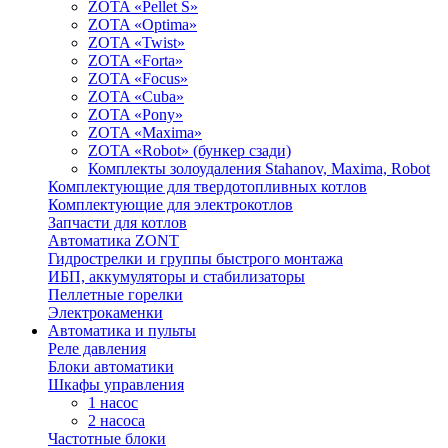
ZOTA «Pellet S»
ZOTA «Optima»
ZOTA «Twist»
ZOTA «Forta»
ZOTA «Focus»
ZOTA «Cuba»
ZOTA «Pony»
ZOTA «Maxima»
ZOTA «Robot» (бункер сзади)
Комплекты золоудаления Stahanov, Maxima, Robot
Комплектующие для твердотопливных котлов
Комплектующие для электрокотлов
Запчасти для котлов
Автоматика ZONT
Гидрострелки и группы быстрого монтажа
ИБП, аккумуляторы и стабилизаторы
Пеллетные горелки
Электрокаменки
Автоматика и пульты
Реле давления
Блоки автоматики
Шкафы управления
1 насос
2 насоса
Частотные блоки