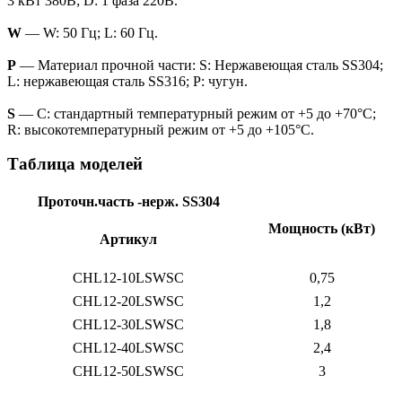
3 кВт 380В; D: 1 фаза 220В.
W
— W: 50 Гц; L: 60 Гц.
P
— Материал прочной части: S: Нержавеющая сталь SS304;
L: нержавеющая сталь SS316; P: чугун.
S
— C: стандартный температурный режим от +5 до +70°C;
R: высокотемпературный режим от +5 до +105°C.
Таблица моделей
Проточн.часть -нерж. SS304
Мощность (кВт)
Артикул
CHL12-10LSWSC
0,75
CHL12-20LSWSC
1,2
CHL12-30LSWSC
1,8
CHL12-40LSWSC
2,4
CHL12-50LSWSC
3