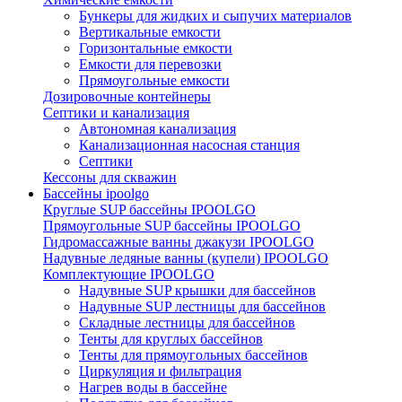
Бункеры для жидких и сыпучих материалов
Вертикальные емкости
Горизонтальные емкости
Емкости для перевозки
Прямоугольные емкости
Дозировочные контейнеры
Септики и канализация
Автономная канализация
Канализационная насосная станция
Септики
Кессоны для скважин
Бассейны ipoolgo
Круглые SUP бассейны IPOOLGO
Прямоугольные SUP бассейны IPOOLGO
Гидромассажные ванны джакузи IPOOLGO
Надувные ледяные ванны (купели) IPOOLGO
Комплектующие IPOOLGO
Надувные SUP крышки для бассейнов
Надувные SUP лестницы для бассейнов
Складные лестницы для бассейнов
Тенты для круглых бассейнов
Тенты для прямоугольных бассейнов
Циркуляция и фильтрация
Нагрев воды в бассейне