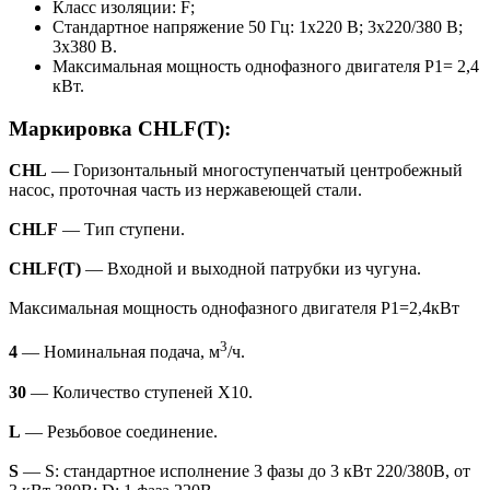
Класс изоляции: F;
Стандартное напряжение 50 Гц: 1х220 В; 3x220/380 В;
3x380 В.
Максимальная мощность однофазного двигателя Р1= 2,4
кВт.
Маркировка
CHLF(Т)
:
CHL
— Горизонтальный многоступенчатый центробежный
насос, проточная часть из нержавеющей стали.
CHLF
— Тип ступени.
CHLF(Т)
— Входной и выходной патрубки из чугуна.
Максимальная мощность однофазного двигателя P1=2,4кВт
3
4
— Номинальная подача, м
/ч.
30
— Количество ступеней Х10.
L
— Резьбовое соединение.
S
— S: стандартное исполнение 3 фазы до 3 кВт 220/380В, от