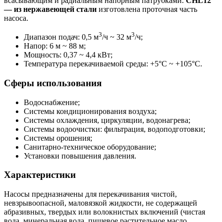
всасывающим и радиальным напорным патрубками.
CHL12
— из нержавеющей стали
изготовлена проточная часть
насоса.
3
3
Диапазон подач: 0,5 м
/ч ~ 32 м
/ч;
Напор: 6 м ~ 88 м;
Мощность: 0,37 ~ 4,4 кВт;
Температура перекачиваемой среды: +5°С ~ +105°С.
Сферы использования
Водоснабжение;
Системы кондиционирования воздуха;
Системы охлаждения, циркуляции, водонагрева;
Системы водоочистки: фильтрация, водоподготовки;
Системы орошения;
Санитарно-техническое оборудование;
Установки повышения давления.
Характеристики
Насосы предназначены для перекачивания чистой,
невзрывоопасной, маловязкой жидкости, не содержащей
абразивных, твердых или волокнистых включений (чистая
вода, минеральная вода, пищевое растительное масло,