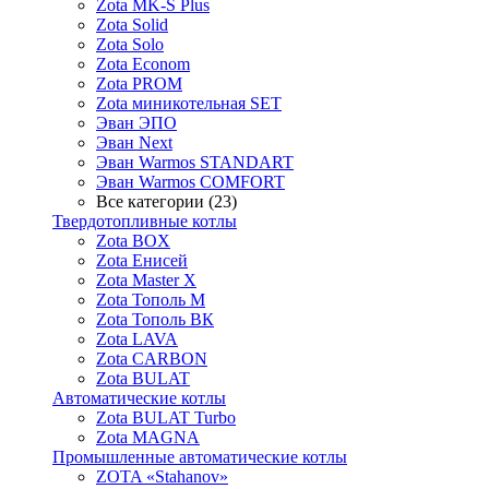
Zota MK-S Plus
Zota Solid
Zota Solo
Zota Econom
Zota PROM
Zota миникотельная SET
Эван ЭПО
Эван Next
Эван Warmos STANDART
Эван Warmos COMFORT
Все категории (23)
Твердотопливные котлы
Zota BOX
Zota Енисей
Zota Master X
Zota Тополь М
Zota Тополь ВК
Zota LAVA
Zota CARBON
Zota BULAT
Автоматические котлы
Zota BULAT Turbo
Zota MAGNA
Промышленные автоматические котлы
ZOTA «Stahanov»