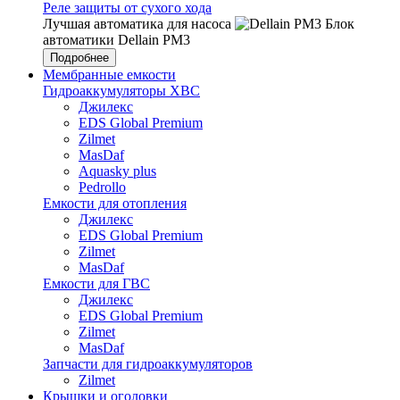
Реле защиты от сухого хода
Лучшая автоматика для насоса
Блок
автоматики Dellain PM3
Подробнее
Мембранные емкости
Гидроаккумуляторы ХВС
Джилекс
EDS Global Premium
Zilmet
MasDaf
Aquasky plus
Pedrollo
Емкости для отопления
Джилекс
EDS Global Premium
Zilmet
MasDaf
Емкости для ГВС
Джилекс
EDS Global Premium
Zilmet
MasDaf
Запчасти для гидроаккумуляторов
Zilmet
Крышки и оголовки