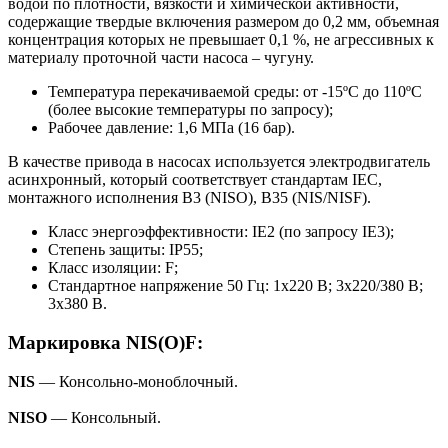
водой по плотности, вязкости и химической активности,
содержащие твердые включения размером до 0,2 мм, объемная
концентрация которых не превышает 0,1 %, не агрессивных к
материалу проточной части насоса – чугуну.
Температура перекачиваемой среды: от -15ºС до 110ºС
(более высокие температуры по запросу);
Рабочее давление: 1,6 МПа (16 бар).
В качестве привода в насосах используется электродвигатель
асинхронный, который соответствует стандартам IEC,
монтажного исполнения B3 (NISO), B35 (NIS/NISF).
Класс энергоэффективности: IE2 (по запросу IE3);
Степень защиты: IP55;
Класс изоляции: F;
Стандартное напряжение 50 Гц: 1х220 В; 3x220/380 В;
3x380 В.
Маркировка NIS(O)F:
NIS
— Консольно-моноблочный.
NISO
— Консольный.