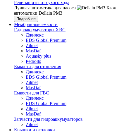
Реле защиты от сухого хода
Лучшая автоматика для насоса
Блок
автоматики Dellain PM3
Подробнее
Мембранные емкости
Гидроаккумуляторы ХВС
Джилекс
EDS Global Premium
Zilmet
MasDaf
Aquasky plus
Pedrollo
Емкости для отопления
Джилекс
EDS Global Premium
Zilmet
MasDaf
Емкости для ГВС
Джилекс
EDS Global Premium
Zilmet
MasDaf
Запчасти для гидроаккумуляторов
Zilmet
Крышки и оголовки