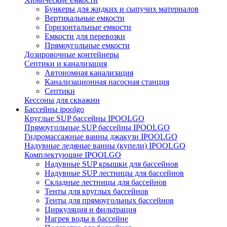
Бункеры для жидких и сыпучих материалов
Вертикальные емкости
Горизонтальные емкости
Емкости для перевозки
Прямоугольные емкости
Дозировочные контейнеры
Септики и канализация
Автономная канализация
Канализационная насосная станция
Септики
Кессоны для скважин
Бассейны ipoolgo
Круглые SUP бассейны IPOOLGO
Прямоугольные SUP бассейны IPOOLGO
Гидромассажные ванны джакузи IPOOLGO
Надувные ледяные ванны (купели) IPOOLGO
Комплектующие IPOOLGO
Надувные SUP крышки для бассейнов
Надувные SUP лестницы для бассейнов
Складные лестницы для бассейнов
Тенты для круглых бассейнов
Тенты для прямоугольных бассейнов
Циркуляция и фильтрация
Нагрев воды в бассейне