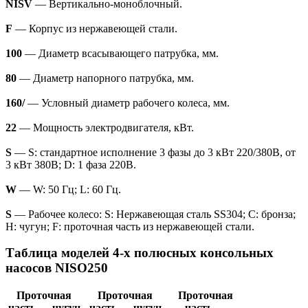
NISV
— Вертикально-моноблочный.
F
— Корпус из нержавеющей стали.
100
— Диаметр всасывающего патрубка, мм.
80
— Диаметр напорного патрубка, мм.
160/
— Условный диаметр рабочего колеса, мм.
22
— Мощность электродвигателя, кВт.
S
— S: стандартное исполнение 3 фазы до 3 кВт 220/380В, от
3 кВт 380В; D: 1 фаза 220В.
W
— W: 50 Гц; L: 60 Гц.
S
— Рабочее колесо: S: Нержавеющая сталь SS304; C: бронза;
H: чугун; F: проточная часть из нержавеющей стали.
Таблица моделей 4-х полюсных консольных
насосов NISO250
Проточная
Проточная
Проточная
часть — чугун
часть — чугун
часть —