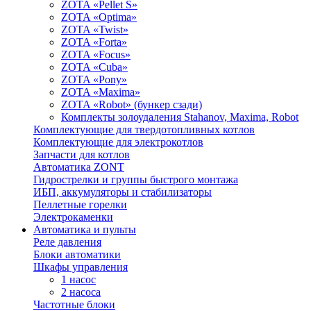
ZOTA «Pellet S»
ZOTA «Optima»
ZOTA «Twist»
ZOTA «Forta»
ZOTA «Focus»
ZOTA «Cuba»
ZOTA «Pony»
ZOTA «Maxima»
ZOTA «Robot» (бункер сзади)
Комплекты золоудаления Stahanov, Maxima, Robot
Комплектующие для твердотопливных котлов
Комплектующие для электрокотлов
Запчасти для котлов
Автоматика ZONT
Гидрострелки и группы быстрого монтажа
ИБП, аккумуляторы и стабилизаторы
Пеллетные горелки
Электрокаменки
Автоматика и пульты
Реле давления
Блоки автоматики
Шкафы управления
1 насос
2 насоса
Частотные блоки