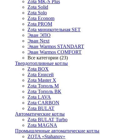
Zota MK-S Plus
Zota Solid
Zota Solo
Zota Econom
Zota PROM
Zota миникотельная SET
Эван ЭПО
Эван Next
Эван Warmos STANDART
Эван Warmos COMFORT
Все категории (23)
Твердотопливные котлы
Zota BOX
Zota Енисей
Zota Master X
Zota Тополь М
Zota Тополь ВК
Zota LAVA
Zota CARBON
Zota BULAT
Автоматические котлы
Zota BULAT Turbo
Zota MAGNA
Промышленные автоматические котлы
ZOTA «Stahanov»