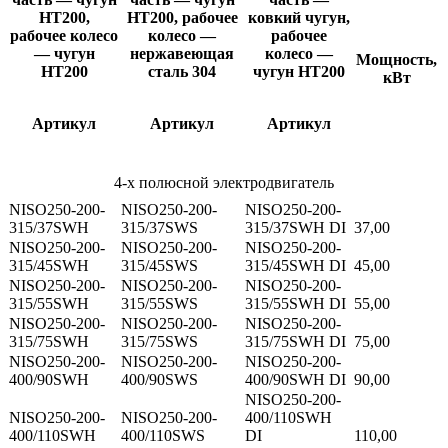
HT200,
HT200, рабочее
ковкий чугун,
рабочее колесо
колесо —
рабочее
— чугун
нержавеющая
колесо —
Мощность,
HT200
сталь 304
чугун HT200
кВт
Артикул
Артикул
Артикул
4-х полюсной электродвигатель
NISO250-200-
NISO250-200-
NISO250-200-
315/37SWH
315/37SWS
315/37SWH DI
37,00
NISO250-200-
NISO250-200-
NISO250-200-
315/45SWH
315/45SWS
315/45SWH DI
45,00
NISO250-200-
NISO250-200-
NISO250-200-
315/55SWH
315/55SWS
315/55SWH DI
55,00
NISO250-200-
NISO250-200-
NISO250-200-
315/75SWH
315/75SWS
315/75SWH DI
75,00
NISO250-200-
NISO250-200-
NISO250-200-
400/90SWH
400/90SWS
400/90SWH DI
90,00
NISO250-200-
NISO250-200-
NISO250-200-
400/110SWH
400/110SWH
400/110SWS
DI
110,00