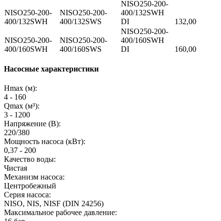
NISO250-200-
NISO250-200-
NISO250-200-
400/132SWH
400/132SWH
400/132SWS
DI
132,00
NISO250-200-
NISO250-200-
NISO250-200-
400/160SWH
400/160SWH
400/160SWS
DI
160,00
Насосные характеристики
Hmax (м):
4 - 160
Qmax (м³):
3 - 1200
Напряжение (В):
220/380
Мощность насоса (кВт):
0,37 - 200
Качество воды:
Чистая
Механизм насоса:
Центробежный
Серия насоса:
NISO, NIS, NISF (DIN 24256)
Максимальное рабочее давление: