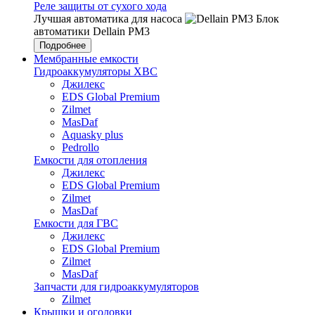
Реле защиты от сухого хода
Лучшая автоматика для насоса
Блок
автоматики Dellain PM3
Подробнее
Мембранные емкости
Гидроаккумуляторы ХВС
Джилекс
EDS Global Premium
Zilmet
MasDaf
Aquasky plus
Pedrollo
Емкости для отопления
Джилекс
EDS Global Premium
Zilmet
MasDaf
Емкости для ГВС
Джилекс
EDS Global Premium
Zilmet
MasDaf
Запчасти для гидроаккумуляторов
Zilmet
Крышки и оголовки