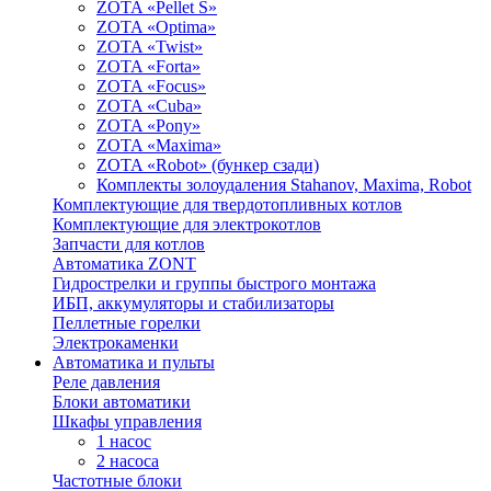
ZOTA «Pellet S»
ZOTA «Optima»
ZOTA «Twist»
ZOTA «Forta»
ZOTA «Focus»
ZOTA «Cuba»
ZOTA «Pony»
ZOTA «Maxima»
ZOTA «Robot» (бункер сзади)
Комплекты золоудаления Stahanov, Maxima, Robot
Комплектующие для твердотопливных котлов
Комплектующие для электрокотлов
Запчасти для котлов
Автоматика ZONT
Гидрострелки и группы быстрого монтажа
ИБП, аккумуляторы и стабилизаторы
Пеллетные горелки
Электрокаменки
Автоматика и пульты
Реле давления
Блоки автоматики
Шкафы управления
1 насос
2 насоса
Частотные блоки