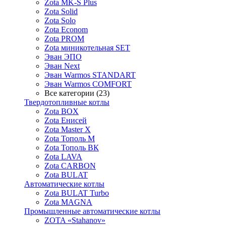
Zota MK-S Plus
Zota Solid
Zota Solo
Zota Econom
Zota PROM
Zota миникотельная SET
Эван ЭПО
Эван Next
Эван Warmos STANDART
Эван Warmos COMFORT
Все категории (23)
Твердотопливные котлы
Zota BOX
Zota Енисей
Zota Master X
Zota Тополь М
Zota Тополь ВК
Zota LAVA
Zota CARBON
Zota BULAT
Автоматические котлы
Zota BULAT Turbo
Zota MAGNA
Промышленные автоматические котлы
ZOTA «Stahanov»