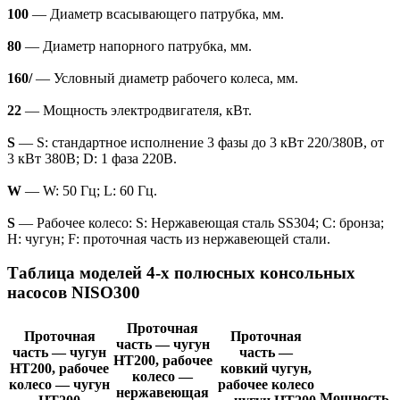
100
— Диаметр всасывающего патрубка, мм.
80
— Диаметр напорного патрубка, мм.
160/
— Условный диаметр рабочего колеса, мм.
22
— Мощность электродвигателя, кВт.
S
— S: стандартное исполнение 3 фазы до 3 кВт 220/380В, от
3 кВт 380В; D: 1 фаза 220В.
W
— W: 50 Гц; L: 60 Гц.
S
— Рабочее колесо: S: Нержавеющая сталь SS304; C: бронза;
H: чугун; F: проточная часть из нержавеющей стали.
Таблица моделей 4-х полюсных консольных
насосов NISO300
Проточная
Проточная
Проточная
часть — чугун
часть — чугун
часть —
HT200, рабочее
HT200, рабочее
ковкий чугун,
колесо —
колесо — чугун
рабочее колесо
нержавеющая
Мощность,