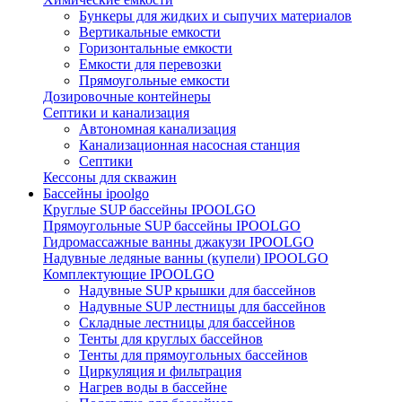
Бункеры для жидких и сыпучих материалов
Вертикальные емкости
Горизонтальные емкости
Емкости для перевозки
Прямоугольные емкости
Дозировочные контейнеры
Септики и канализация
Автономная канализация
Канализационная насосная станция
Септики
Кессоны для скважин
Бассейны ipoolgo
Круглые SUP бассейны IPOOLGO
Прямоугольные SUP бассейны IPOOLGO
Гидромассажные ванны джакузи IPOOLGO
Надувные ледяные ванны (купели) IPOOLGO
Комплектующие IPOOLGO
Надувные SUP крышки для бассейнов
Надувные SUP лестницы для бассейнов
Складные лестницы для бассейнов
Тенты для круглых бассейнов
Тенты для прямоугольных бассейнов
Циркуляция и фильтрация
Нагрев воды в бассейне